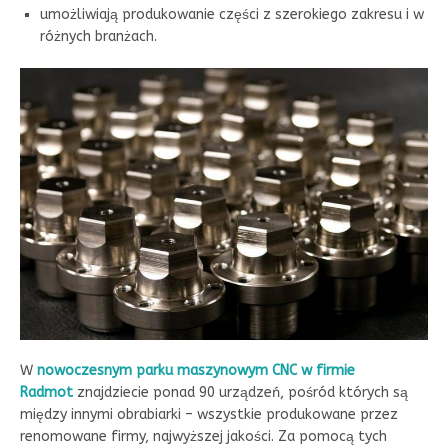
umożliwiają produkowanie części z szerokiego zakresu i w
różnych branżach.
W
nowoczesnym parku maszynowym CNC w firmie
Radmot
znajdziecie ponad 90 urządzeń, pośród których są
między innymi obrabiarki – wszystkie produkowane przez
renomowane firmy, najwyższej jakości. Za pomocą tych