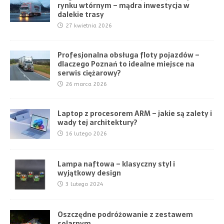
rynku wtórnym – mądra inwestycja w
dalekie trasy
27 kwietnia 2026
Profesjonalna obsługa floty pojazdów –
dlaczego Poznań to idealne miejsce na
serwis ciężarowy?
26 marca 2026
Laptop z procesorem ARM – jakie są zalety i
wady tej architektury?
16 lutego 2026
Lampa naftowa – klasyczny styl i
wyjątkowy design
3 lutego 2024
Oszczędne podróżowanie z zestawem
solarnym