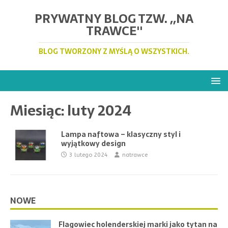
PRYWATNY BLOG TZW. ,,NA
TRAWCE''
BLOG TWORZONY Z MYŚLĄ O WSZYSTKICH.
Miesiąc:
luty 2024
Lampa naftowa – klasyczny styl i
wyjątkowy design
3 lutego 2024
natrawce
NOWE
Flagowiec holenderskiej marki jako tytan na