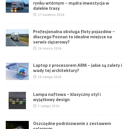
rynku wtórnym – mądra inwestycja w
dalekie trasy
27 kwietnia 2026
Profesjonalna obsługa floty pojazdów –
dlaczego Poznań to idealne miejsce na
serwis ciężarowy?
26 marca 2026
Laptop z procesorem ARM – jakie są zalety i
wady tej architektury?
16 lutego 2026
Lampa naftowa – klasyczny styl i
wyjątkowy design
3 lutego 2024
Oszczędne podróżowanie z zestawem
solarnym