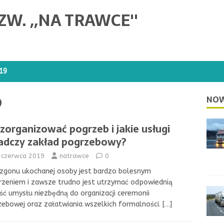
W. ,,NA TRAWCE''
19
9
NO
 zorganizować pogrzeb i jakie usługi
adczy zakład pogrzebowy?
 czerwca 2019
natrawce
0
zgonu ukochanej osoby jest bardzo bolesnym
zeniem i zawsze trudno jest utrzymać odpowiednią
ść umysłu niezbędną do organizacji ceremonii
ebowej oraz załatwiania wszelkich formalności.
[…]