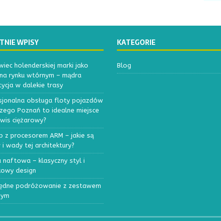
TNIE WPISY
KATEGORIE
iec holenderskiej marki jako
Blog
 na rynku wtórnym – mądra
ycja w dalekie trasy
sjonalna obsługa floty pojazdów
czego Poznań to idealne miejsce
rwis ciężarowy?
p z procesorem ARM – jakie są
 i wady tej architektury?
 naftowa – klasyczny styl i
kowy design
ędne podróżowanie z zestawem
nym