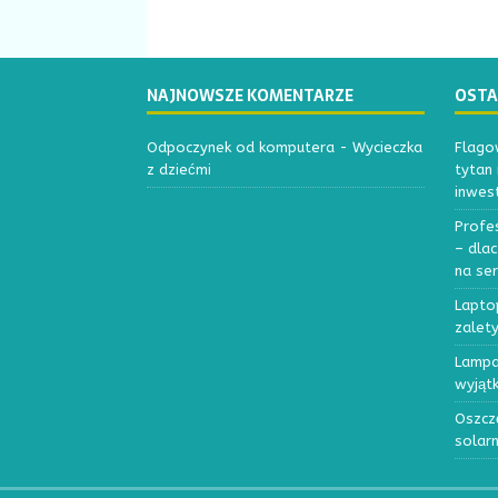
NAJNOWSZE KOMENTARZE
OSTA
Odpoczynek od komputera
-
Wycieczka
Flagow
z dziećmi
tytan
inwest
Profe
– dla
na se
Lapto
zalety
Lampa
wyjąt
Oszcz
solar