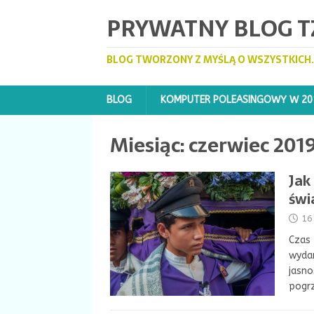
PRYWATNY BLOG TZ
BLOG TWORZONY Z MYŚLĄ O WSZYSTKICH.
BLOG
KOMPUTER POLEASINGOWY W 20
Miesiąc:
czerwiec 201
Jak
świ
16
Czas 
wydar
jasno
pogrz