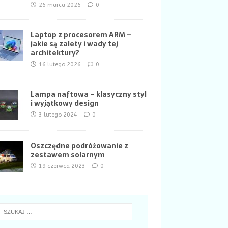
26 marca 2026
0
Laptop z procesorem ARM –
jakie są zalety i wady tej
architektury?
16 lutego 2026
0
Lampa naftowa – klasyczny styl
i wyjątkowy design
3 lutego 2024
0
Oszczędne podróżowanie z
zestawem solarnym
19 czerwca 2023
0