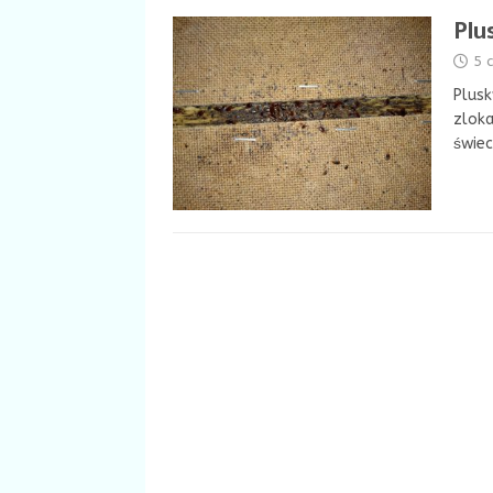
Plu
5 
Plusk
zloka
świec